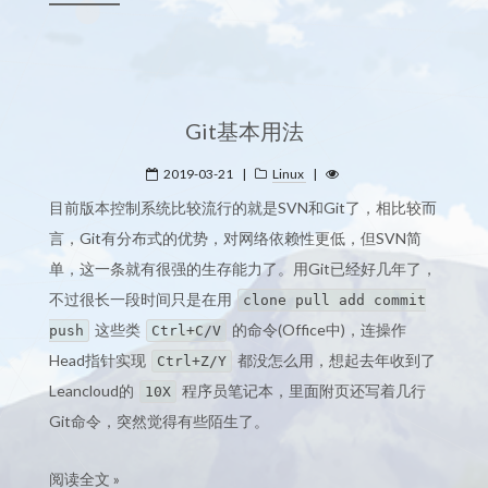
Git基本用法
2019-03-21
|
Linux
|
目前版本控制系统比较流行的就是SVN和Git了，相比较而
言，Git有分布式的优势，对网络依赖性更低，但SVN简
单，这一条就有很强的生存能力了。用Git已经好几年了，
不过很长一段时间只是在用
clone pull add commit
这些类
的命令(Office中)，连操作
push
Ctrl+C/V
Head指针实现
都没怎么用，想起去年收到了
Ctrl+Z/Y
Leancloud的
程序员笔记本，里面附页还写着几行
10X
Git命令，突然觉得有些陌生了。
阅读全文 »