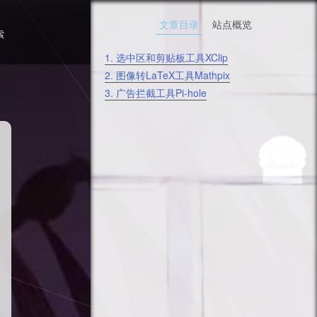
文章目录
站点概览
索
1.
选中区和剪贴板工具XClip
2.
图像转LaTeX工具Mathpix
3.
广告拦截工具Pi-hole