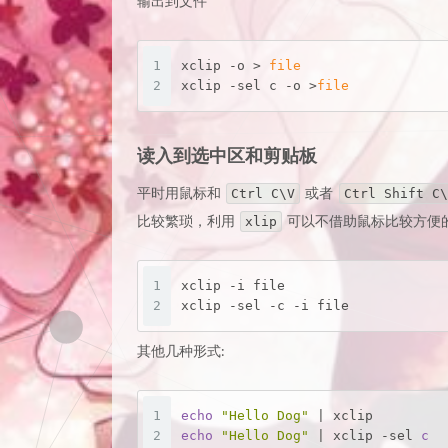
输出到文件
1
xclip -o > 
file
2
xclip -sel c -o >
file
读入到选中区和剪贴板
平时用鼠标和
或者
Ctrl C\V
Ctrl Shift C\
比较繁琐，利用
可以不借助鼠标比较方便
xlip
1
xclip -
i
 file
2
xclip -sel -c -
i
 file
其他几种形式:
1
echo
"Hello Dog"
 | xclip
2
echo
"Hello Dog"
 | xclip -sel 
c