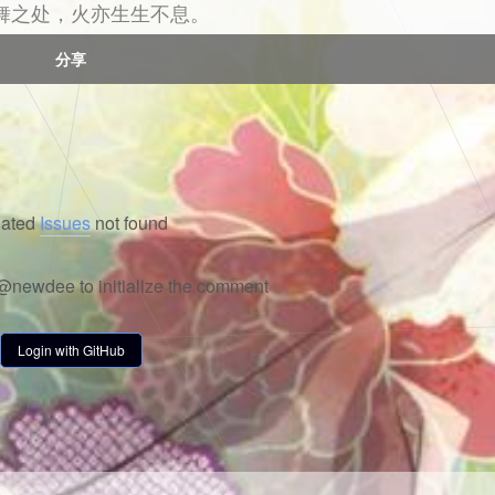
舞之处，火亦生生不息。
分享
lated
Issues
not found
@newdee to initialize the comment
Login with GitHub