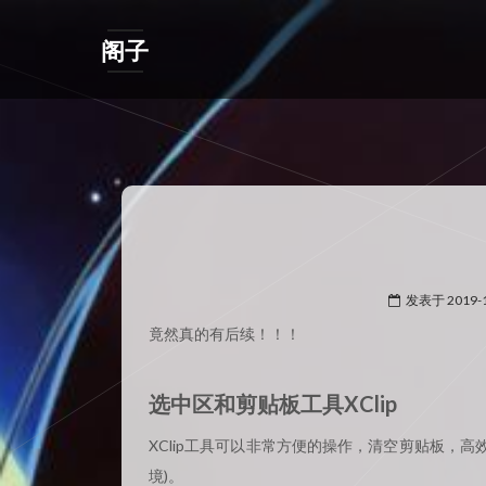
阁子
发表于
2019-
竟然真的有后续！！！
选中区和剪贴板工具XClip
XClip工具可以非常方便的操作，清空剪贴板，
境)。