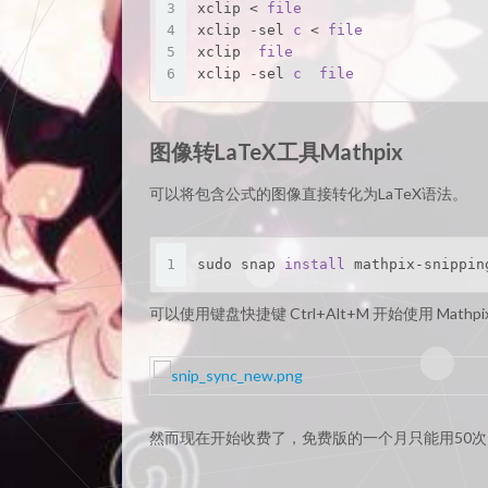
3
xclip < 
file
4
xclip -sel 
c
 < 
file
5
xclip  
file
6
xclip -sel 
c
file
图像转LaTeX工具Mathpix
可以将包含公式的图像直接转化为LaTeX语法。
1
sudo snap 
install
 mathpix-snippin
可以使用键盘快捷键 Ctrl+Alt+M 开始使用 Mat
然而现在开始收费了，免费版的一个月只能用50次