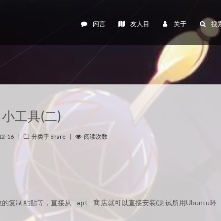
闲言
友人目
关于
搜
小工具(二)
12-16
|
分类于
Share
|
阅读次数
高效的复制粘贴等，直接从
商店就可以直接安装(测试所用Ubuntu环
apt